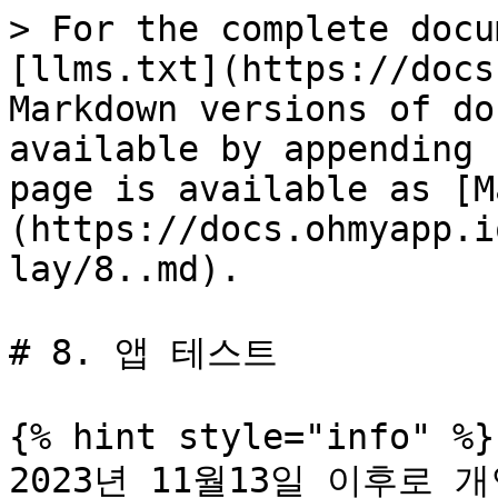
> For the complete docu
[llms.txt](https://docs
Markdown versions of do
available by appending 
page is available as [M
(https://docs.ohmyapp.i
lay/8..md).

# 8. 앱 테스트

{% hint style="info" %}

2023년 11월13일 이후로