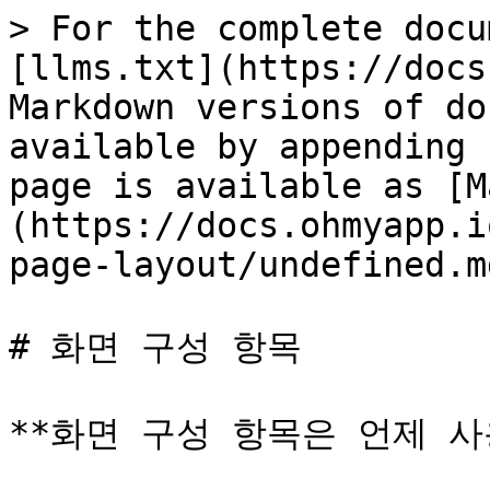
> For the complete docu
[llms.txt](https://docs
Markdown versions of do
available by appending 
page is available as [M
(https://docs.ohmyapp.i
page-layout/undefined.md
# 화면 구성 항목

**화면 구성 항목은 언제 사용