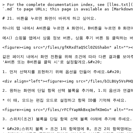
> For the complete documentation index, see [llms.txt](
`.md` to page URLs; this page is available as [Markdown
# 21. 버튼을 누르면 화면이 바뀌게 하고 싶어요.

하나의 탭 내에서 A버튼을 누르면 A 화면이, B버튼을 누르면 B 화면
예시) 쇼핑몰 앱에서 상품 정보 버튼, 상품 후기 버튼 등 클릭하는 버튼
<figure><img src="/files/gfKRxdTaQ5Cl0ZGShabn" alt=""><
같은 페이지 내에서 화면 전환을 위해 조건에 따라 다른 결과를 보여주는 [스위치
'A버튼 또는 B버튼을 클릭 시'로 설정할게요.&#x20;

1. 먼저 선택지를 표현하기 위해 옵션을 만들어 주세요.&#x20;

<div align="left"><figure><img src="/files/bILBUy5VsPHQ
2. 원하는 화면에 단일 항목 선택 블록을 추가해, 1.의 옵션과 연결해 
* 이 때, 모드는 편집 모드로 설정하고 항목 ID를 기억해 주세요.

<figure><img src="/files/rFCfYapNkBxq3mfKOmGv" alt=""><
3. 스위치(조건) 블록을 단일 항목 선택 블록 아래에 추가해 주세요.

* &#x20;스위치 블록 > 조건 1의 항목명에 B, 조건 2의 항목명