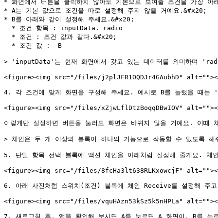
* 화면에서 버튼을 클릭하지 않아도 기본으로 보여줄 조건을 가장 아래
* A는 기본 값으로 조건을 따로 설정해 주지 않을 거예요.&#x20;

* B를 아래와 같이 설정해 주세요.&#x20;

  * 조건 항목 : inputData. radio

  * 조건 : 조건 값과 같다.&#x20;

  * 조건 값 :  B

> 'inputData'는 현재 화면에서 갖고 있는 데이터를 의미하며 '
<figure><img src="/files/j2plJFR1OQDJr4GAubhD" alt=""><
4. 각 조건에 맞게 화면을 구성해 주세요. 예시로 B를 눌렀을 때는 '
<figure><img src="/files/xZjwLflDtzBoqqDBwIOV" alt=""><
이렇게만 설정하면 버튼을 눌러도 화면은 바뀌지 않을 거예요. 이때 체인
> 체인은 두 개 이상의 블록이 하나의 기능으로 작동할 수 있도록 해줘요
5. 단일 항목 선택 블록에 액션 체인을 아래처럼 설정해 줄게요. 체인 
<figure><img src="/files/8fcHa3lt638RLKxowcjF" alt=""><
6. 아래 사진처럼 스위치(조건) 블록에 체인 Receive를 설정해 주고 
<figure><img src="/files/vquHAzn53kSz5k5nHPLa" alt=""><
7. 새로고침 후, 앱을 확인해 보시면 A를 누르면 A 화면이, B를 누