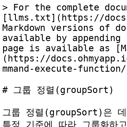
> For the complete docu
[llms.txt](https://docs
Markdown versions of do
available by appending 
page is available as [M
(https://docs.ohmyapp.i
mmand-execute-function/
# 그룹 정렬(groupSort)

그룹 정렬(groupSort)은
특정 기준에 따라 그룹화하고