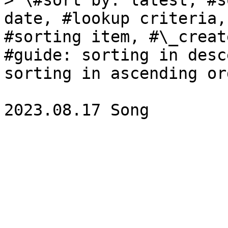
> \#sort by: latest, #s
date, #lookup criteria,
#sorting item, #\_creat
#guide: sorting in desc
sorting in ascending ord