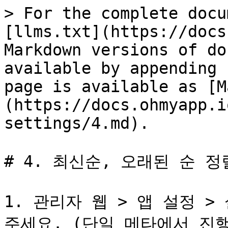
> For the complete docu
[llms.txt](https://docs
Markdown versions of do
available by appending 
page is available as [M
(https://docs.ohmyapp.i
settings/4.md).

# 4. 최신순, 오래된 순 정
1. 관리자 웹 > 앱 설정 >
주세요. (단일 메타에서 진행